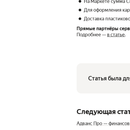
На Маркете сумма Сп
Для оформления карт
Доставка пластиково
Прямые партнёры серви
Подробнее —
в статье
.
Статья была дл
Следующая ста
Адванс Про — финансов