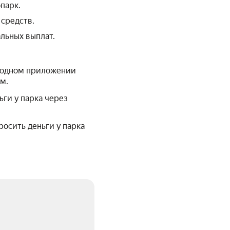
парк.
 средств.
льных выплат.
в одном приложении
м.
ги у парка через
осить деньги у парка