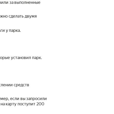
чили за выполненные
ожно сделать двумя
и у парка.
орые установил парк.
слении средств
мер, если вы запросили
а на карту поступит 200