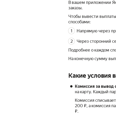
В вашем приложении Ян
заказы.
Чтобы вывести выплаты 
способами:
Напрямую через при
Через сторонний се
Подробнее о каждом сп
На конечную сумму выпл
Какие условия 
Комиссия за вывод 
на карту. Каждый па
Комиссия списывает
200 ₽, а комиссия па
₽.