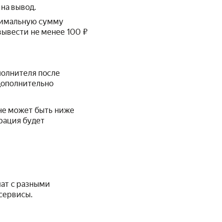
на вывод.
симальную сумму
ывести не менее 100 ₽
полнителя после
дополнительно
не может быть ниже
ерация будет
ат с разными
сервисы.