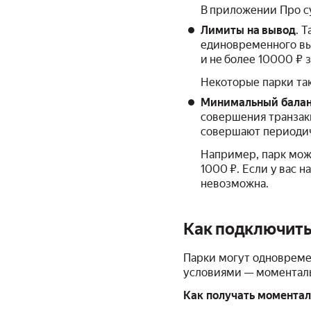
В приложении Про с
Лимиты на вывод
. 
единовременного вы
и не более 10000 ₽ з
Некоторые парки та
Минимальный балан
совершения транзак
совершают периодич
Например, парк мож
1000 ₽. Если у вас н
невозможна.
Как подключить
Парки могут одновреме
условиями — моменталь
Как получать моментал