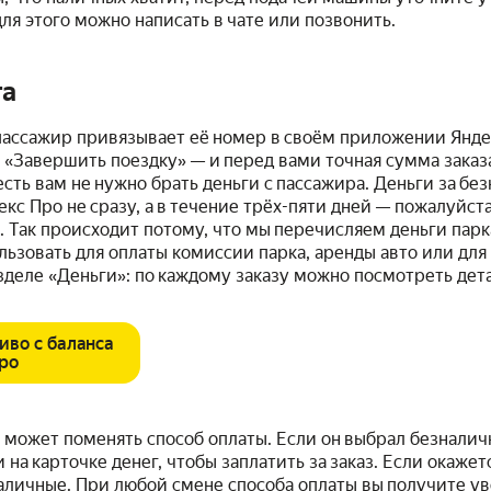
ля этого можно написать в чате или позвонить.
та
пассажир привязывает её номер в своём приложении Янде
 «Завершить поездку» — и перед вами точная сумма заказ
есть вам не нужно брать деньги с пассажира. Деньги за бе
екс Про не сразу, а в течение трёх-пяти дней — пожалуйст
 Так происходит потому, что мы перечисляем деньги парка
ьзовать для оплаты комиссии парка, аренды авто или для
азделе «Деньги»: по каждому заказу можно посмотреть де
иво с баланса
ро
 может поменять способ оплаты. Если он выбрал безналич
 на карточке денег, чтобы заплатить за заказ. Если окажетс
аличные. При любой смене способа оплаты вы получите у