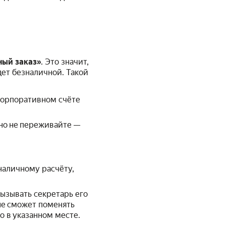
ный заказ»
. Это значит,
дет безналичной. Такой
 корпоративном счёте
 но не переживайте —
наличному расчёту,
ызывать секретарь его
 не сможет поменять
о в указанном месте.