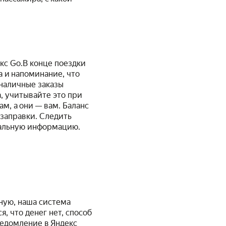
кс Go.В конце поездки
а и напоминание, что
зналичные заказы
а, учитывайте это при
м, а они — вам. Баланс
 заправки. Следить
тальную информацию.
ную, наша система
я, что денег нет, способ
ведомление в Яндекс