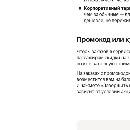
Корпоративный тари
чем за обычные — дл
дешевле, не пережив
Промокод или к
Чтобы заказов в сервис
пассажирам скидки на з
но уже за полную стоим
На заказах с промокодо
возместится вам на бал
и нажмёте «Завершить п
зависит от условий акц