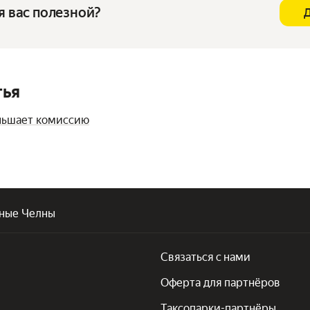
я вас полезной?
тья
ньшает комиссию
ные Челны
Связаться с нами
Оферта для партнёров
Таксопарки-партнёры