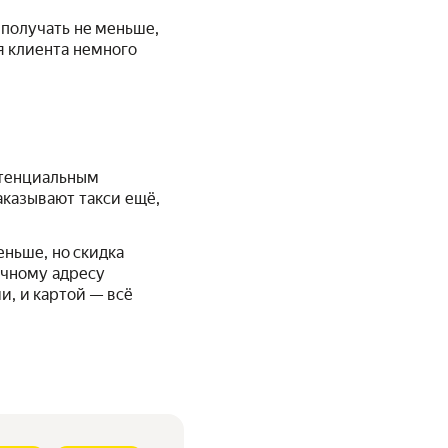
 получать не меньше,
я клиента немного
отенциальным
аказывают такси ещё,
еньше, но скидка
ечному адресу
, и картой — всё