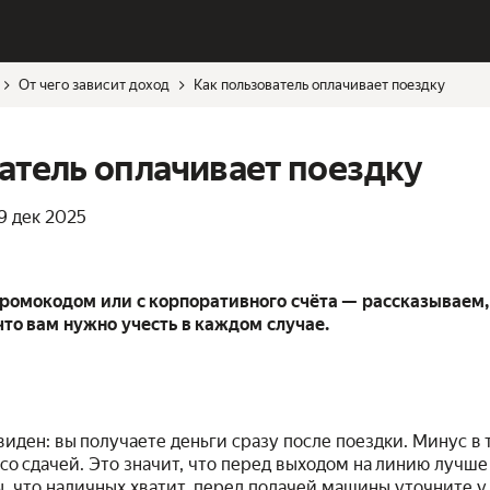
От чего зависит доход
Как пользователь оплачивает поездку
атель оплачивает поездку
9 дек 2025
промокодом или с корпоративного счёта — рассказываем,
то вам нужно учесть в каждом случае.
иден: вы получаете деньги сразу после поездки. Минус в т
со сдачей. Это значит, что перед выходом на линию лучше
ы, что наличных хватит, перед подачей машины уточните у 