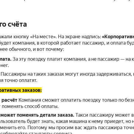
го счёта
ажали кнопку «На месте». На экране надпись:
«Корпоратив
будет компания, в которой работает пассажир, и оплата бу
нее обычного, и вот почему:
лата.
За эту поездку платит компания, а не пассажир — на
нег.
Пассажиры на таких заказах могут иногда задерживаться,
 точно оплатят.
ративных заказов:
 расчёт
Компания сможет оплатить поездку только по без
 поменять способ оплаты.
 может поменять детали заказа.
Такси пассажиру может в
ользователь будет знать, какая машина к нему приедет, но
тменить его. Поэтому мы просим вас ждать пассажира точн
 соблюдайте стандарты сервиса.