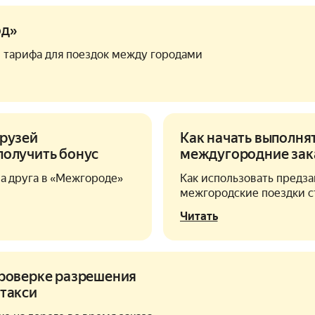
од»
ы тарифа для поездок между городами
друзей
Как начать выполня
получить бонус
междугородние зак
за друга в «Межгороде»
Как использовать предза
межгородские поездки с
Читать
проверке разрешения
 такси