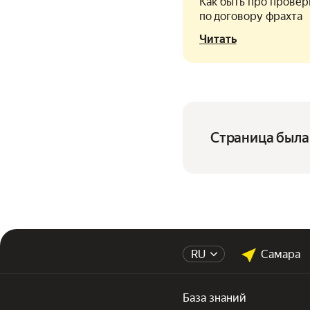
Как быть про провер
по договору фрахта
Читать
Страница была 
RU
Самара
База знаний