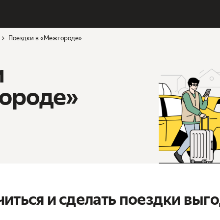
Поездки в «Межгороде»
и
городе»
иться и сделать поездки выг