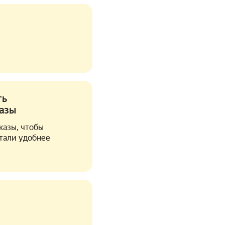
ть
азы
казы, чтобы
тали удобнее