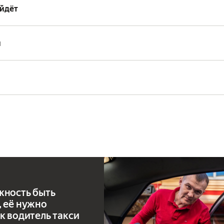
ойдёт
и
жность быть
, её нужно
ак водитель такси