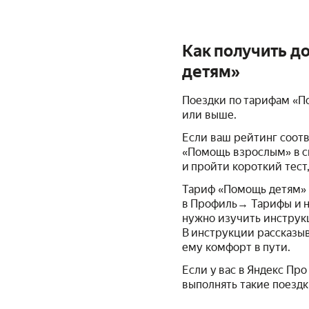
Как получить д
детям»
Поездки по тарифам «П
или выше.
Если ваш рейтинг соот
«Помощь взрослым» в с
и пройти короткий тест,
Тариф «Помощь детям» 
в Профиль→ Тарифы и н
нужно изучить инструк
В инструкции рассказыв
ему комфорт в пути.
Если у вас в Яндекс Пр
выполнять такие поезд