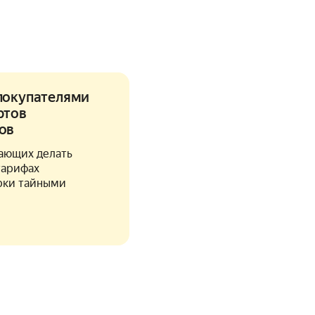
покупателями
ртов
ов
гающих делать
тарифах
рки тайными