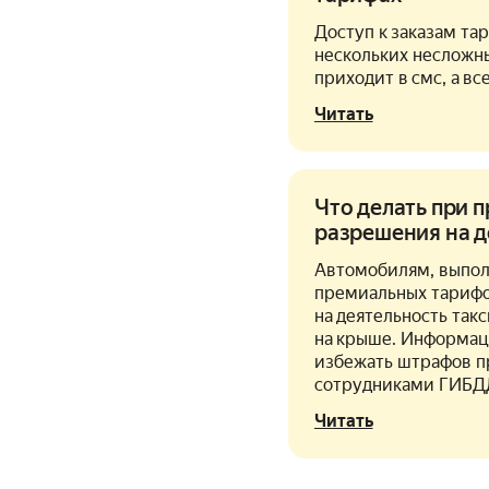
Доступ к заказам та
нескольких несложн
приходит в смс, а вс
Читать
Что делать при 
разрешения на д
Автомобилям, выпо
премиальных тарифо
на деятельность так
на крыше. Информац
избежать штрафов п
сотрудниками ГИБД
Читать