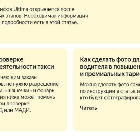
рифов Ultima открывается после
ых этапов. Необходимая информация
е подробности есть в этой статье.
проверке
Как сделать фото д
еятельности такси
водителя в повыше
и премиальных тар
лняющим заказы
в, не нужно разрешение
Можно сделать фото сам
си, «шашечки» и фонарь
по инструкции в статье и
ия ниже может помочь
кто будет фотографирова
ри проверке
Читать
Д или МАДИ.