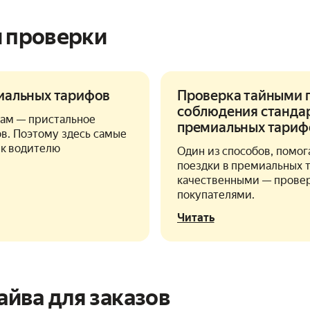
и проверки
иальных тарифов
Проверка тайными 
соблюдения станда
ам — пристальное
премиальных тариф
в. Поэтому здесь самые
 к водителю
Один из способов, помо
поездки в премиальных 
качественными — прове
покупателями.
Читать
йва для заказов