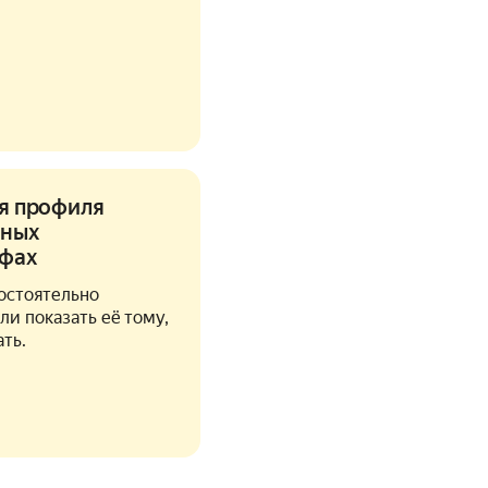
ля профиля
нных
ифах
остоятельно
ли показать её тому,
ть.